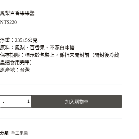
鳳梨百香果果醬
NT$
220
淨重：235±5公克
原料：鳳梨、百香果、不漂白冰糖
保存期限：標示於包裝上，係指未開封前（開封後冷藏
盡速食用完畢）
原產地：台灣
鳳
加入購物車
梨
百
香
果
果
分類:
手工果醬
醬