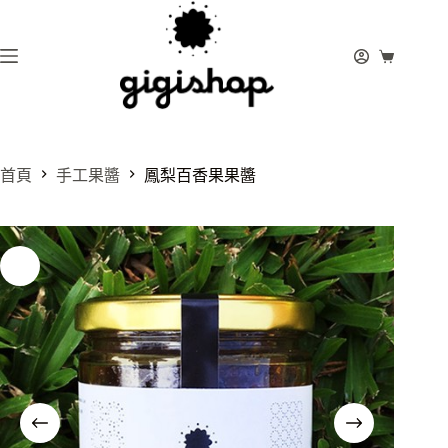
跳
至
主
購
要
物
內
車
容
首頁
手工果醬
鳳梨百香果果醬