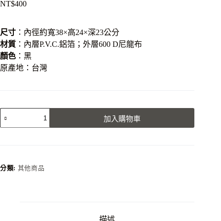
NT$
400
尺寸
：內徑約寬38×高24×深23公分
材質
：內層P.V.C.鋁箔；外層600 D尼龍布
顏色
：黑
原產地：台灣
保
加入購物車
冷
袋
6~8
瓶
裝
分類:
其他商品
數
量
描述