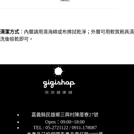
清潔方式
：內層請用濕海綿或布擦拭乾淨；外層可用軟質刷具清
洗後晾乾即可。
嘉義縣民雄鄉三興村陳厝寮27號
Open：09:00~18:00
TEL : 05-2721122 / 0911-178087