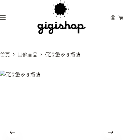
跳
至
主
購
要
物
內
車
容
首頁
其他商品
保冷袋 6~8 瓶裝