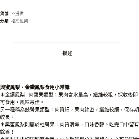
數
量
貨號:
不提供
分類:
松杰鳳梨
描述
興蜜鳳梨、金鑽鳳梨食用小常識
＊
金鑽鳳梨 肉聲果類型：果肉含水量高，纖維較粗，採收後即
可食用，風味最佳。
另一種稱為鼓聲果類型：肉質細，果肉綿密，纖維較細，保存期
較長。
＊
興蜜鳳梨則屬於柱聲果：肉質滑嫩，口味香醇。吃完口中留有
餘香！