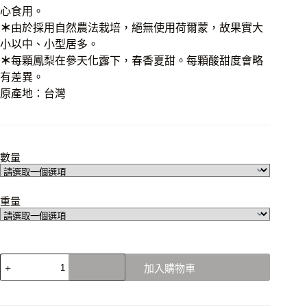
心食用。
＊
由於採用自然農法栽培，絕無使用荷爾蒙，故果實大
小以中、小型居多。
＊
每顆鳳梨在參天化露下，春香夏甜。每顆酸甜度會略
有差異。
原產地：台灣
數量
重量
興
加入購物車
蜜
鳳
梨