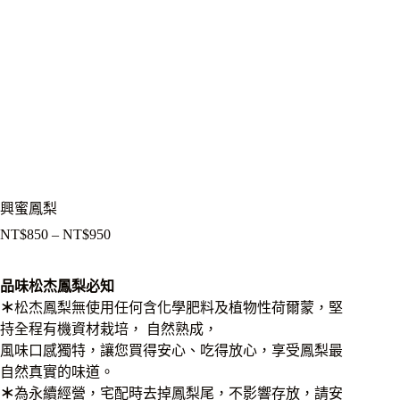
興蜜鳳梨
NT$
850
–
NT$
950
價
格
範
品味松杰鳳梨必知
圍：
＊
松杰鳳梨無使用任何含化學肥料及植物性荷爾蒙，堅
NT$850
持全程有機資材栽培， 自然熟成，
到
風味口感獨特，讓您買得安心、吃得放心，享受鳳梨最
NT$950
自然真實的味道。
＊
為永續經營，宅配時去掉鳳梨尾，不影響存放，請安