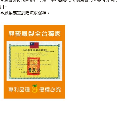
＊
鳳梨去皮切開即可食用。中心較硬部分為鳳梨心。亦可分開食
用。
＊
鳳梨應置於陰涼處保存。