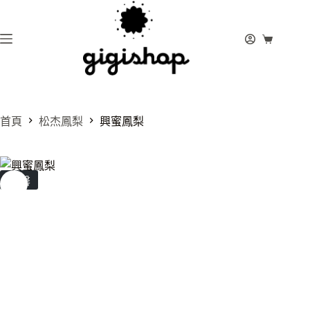
跳
至
主
購
要
物
內
車
容
首頁
松杰鳳梨
興蜜鳳梨
售罄