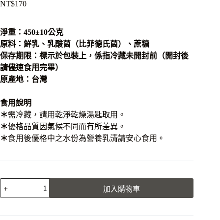
NT$
170
淨重：450±10公克
原料：鮮乳、乳酸菌（比菲德氏菌）、蔗糖
保存期限：標示於包裝上，係指冷藏未開封前（開封後
請儘速食用完畢）
原產地：台灣
食用說明
＊
需冷藏，請用乾淨乾燥湯匙取用。
＊
優格品質因氣候不同而有所差異。
＊
食用後優格中之水份為營養乳清請安心食用。
幸
加入購物車
福
版
風