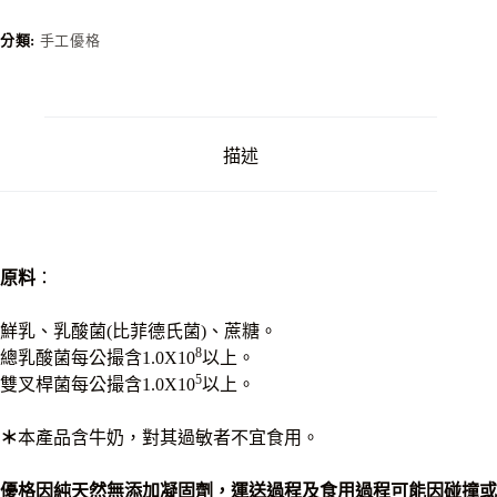
味
優
分類:
手工優格
格
數
量
描述
原料
：
鮮乳、乳酸菌(比菲德氏菌)、蔗糖。
8
總乳酸菌每公撮含1.0X10
以上。
5
雙叉桿菌每公撮含1.0X10
以上。
＊
本產品含牛奶，對其過敏者不宜食用。
優格因純天然無添加凝固劑，運送過程及食用過程可能因碰撞或