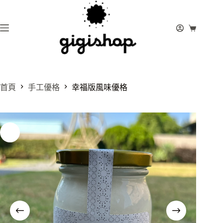
跳
至
主
購
要
物
內
車
容
首頁
手工優格
幸福版風味優格